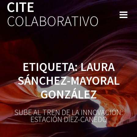
CITE
Saltar
al
COLABORATIVO
contenido
ETIQUETA:
LAURA
SÁNCHEZ-MAYORAL
GONZÁLEZ
SUBE AL TREN DE LA INNOVACIÓN:
ESTACIÓN DÍEZ-CANEDO