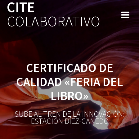
CITE
Saltar
al
COLABORATIVO
contenido
CERTIFICADO DE
CALIDAD «FERIA DEL
LIBRO»
SUBE AL TREN DE LA INNOVACIÓN:
ESTACIÓN DÍEZ-CANEDO