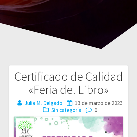
Certificado de Calidad
Navegación
«Feria del Libro»
de
entradas
Julia M. Delgado
13 de marzo de 2023
Sin categoría
0