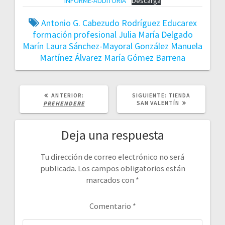
INFORME-AUDITORIA
Descarga
Antonio G. Cabezudo Rodríguez
Educarex
formación profesional
Julia María Delgado
Marín
Laura Sánchez-Mayoral González
Manuela
Martínez Álvarez
María Gómez Barrena
POST
SIGUIENTE
ANTERIOR:
SIGUIENTE:
TIENDA
ANTERIOR:
POST:
SAN VALENTÍN
PREHENDERE
Deja una respuesta
Tu dirección de correo electrónico no será
publicada.
Los campos obligatorios están
marcados con
*
Comentario
*