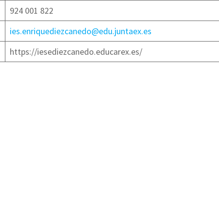
924 001 822
ies.enriquediezcanedo@edu.juntaex.es
https://iesediezcanedo.educarex.es/