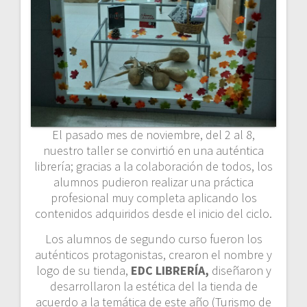
El pasado mes de noviembre, del 2 al 8,
nuestro taller se convirtió en una auténtica
librería; gracias a la colaboración de todos, los
alumnos pudieron realizar una práctica
profesional muy completa aplicando los
contenidos adquiridos desde el inicio del ciclo.
Los alumnos de segundo curso fueron los
auténticos protagonistas, crearon el nombre y
logo de su tienda,
EDC LIBRERÍA,
diseñaron y
desarrollaron la estética del la tienda de
acuerdo a la temática de este año (Turismo de