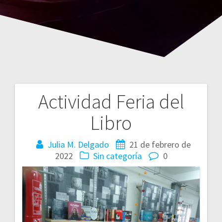
Actividad Feria del
Navegación
Libro
de
entradas
Julia M. Delgado
21 de febrero de
2022
Sin categoría
0