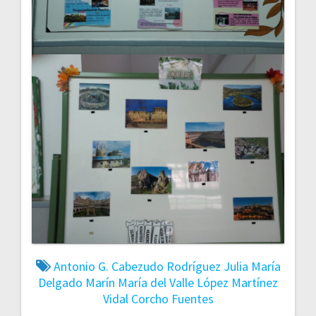
Antonio G. Cabezudo Rodríguez
Julia María
Delgado Marín
María del Valle López Martínez
Vidal Corcho Fuentes