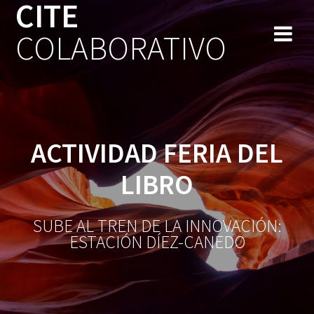
CITE
Saltar
al
COLABORATIVO
contenido
ACTIVIDAD FERIA DEL
LIBRO
SUBE AL TREN DE LA INNOVACIÓN:
ESTACIÓN DÍEZ-CANEDO